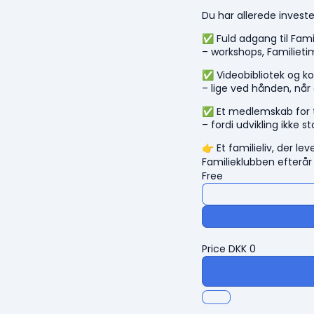
Du har allerede investe
✅ Fuld adgang til Fami
– workshops, Familiet
✅ Videobibliotek og k
– lige ved hånden, når
✅ Et medlemskab for t
– fordi udvikling ikke s
👉 Et familieliv, der lev
Familieklubben efterår
Free
Price
DKK
0