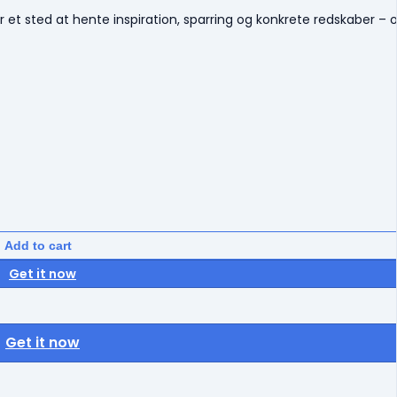
 har et sted at hente inspiration, sparring og konkrete redskaber –
Add to cart
Get it now
Get it now