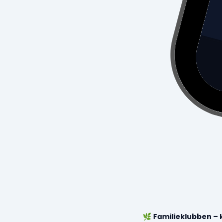
🌿
Familieklubben – k