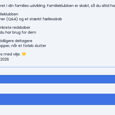
ret i din families udvikling. Familieklubben er skabt, så du altid
lieklubben
imer (Q&A) og et stærkt fællesskab
onkrete redskaber
 du har brug for dem
idligere deltagere
topper, når et forløb slutter
es med vilje. 💛
 2026