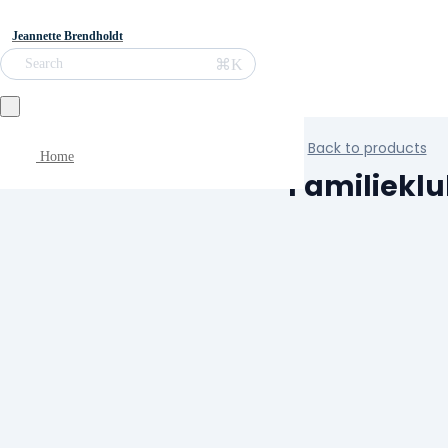
Jeannette Brendholdt
⌘K
Search
Back to products
Home
Familiekl